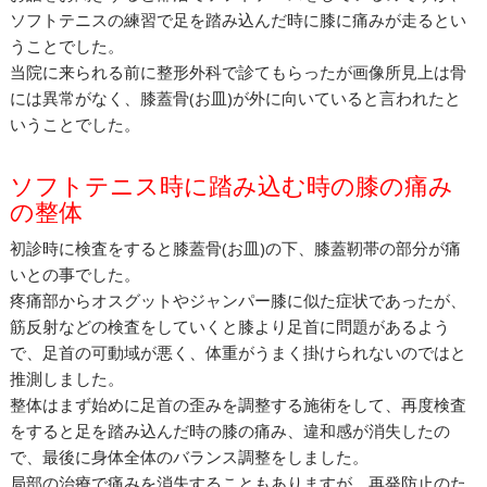
ソフトテニスの練習で足を踏み込んだ時に膝に痛みが走るとい
うことでした。
当院に来られる前に整形外科で診てもらったが画像所見上は骨
には異常がなく、膝蓋骨(お皿)が外に向いていると言われたと
いうことでした。
ソフトテニス時に踏み込む時の膝の痛み
の整体
初診時に検査をすると膝蓋骨(お皿)の下、膝蓋靭帯の部分が痛
いとの事でした。
疼痛部からオスグットやジャンパー膝に似た症状であったが、
筋反射などの検査をしていくと膝より足首に問題があるよう
で、足首の可動域が悪く、体重がうまく掛けられないのではと
推測しました。
整体はまず始めに足首の歪みを調整する施術をして、再度検査
をすると足を踏み込んだ時の膝の痛み、違和感が消失したの
で、最後に身体全体のバランス調整をしました。
局部の治療で痛みを消失することもありますが、再発防止のた