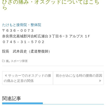
ひざの痛み・オスグッドについてはこち
ら
たけもと接骨院・整体院
〒６３６－００７３
奈良県北葛城郡河合町広瀬台３丁目６−３ アルプス １F
０７４５－３１－５７０２
院長 武本昌史（柔道整復師）
,
膝
スポーツ障害
投
サッカーでのオスグッドの膝
前かがみになる時の腰痛の原因
稿
の痛みと足首の関係
ナ
ビ
ゲ
関連記事
ー