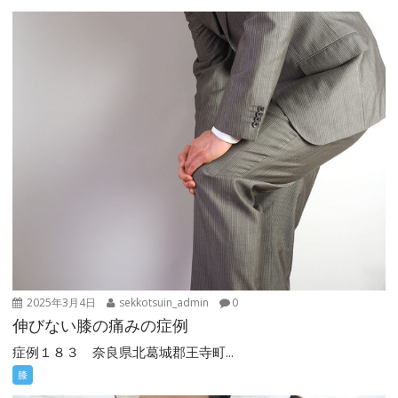
シ
ョ
ン
2025年3月4日
sekkotsuin_admin
0
伸びない膝の痛みの症例
症例１８３ 奈良県北葛城郡王寺町...
膝