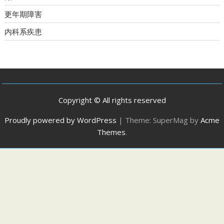
更年期障害
内科系疾患
Copyright © All rights reserved
Proudly powered by WordPress
|
Theme: SuperMag by
Acme
Themes
.