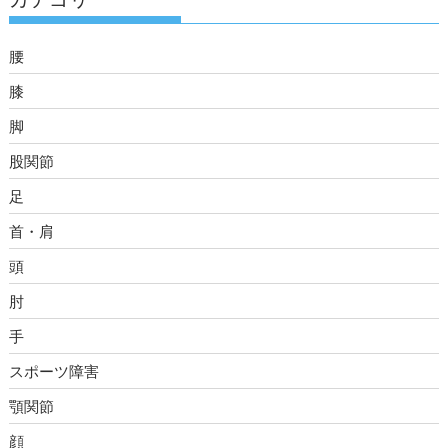
腰
膝
脚
股関節
足
首・肩
頭
肘
手
スポーツ障害
顎関節
顔