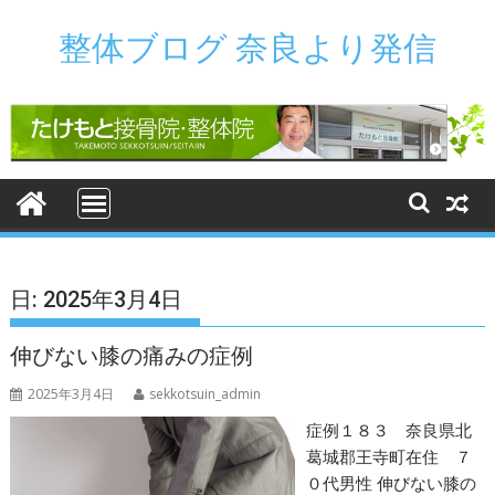
Skip
to
整体ブログ 奈良より発信
content
日:
2025年3月4日
伸びない膝の痛みの症例
2025年3月4日
sekkotsuin_admin
症例１８３ 奈良県北
葛城郡王寺町在住 ７
０代男性 伸びない膝の